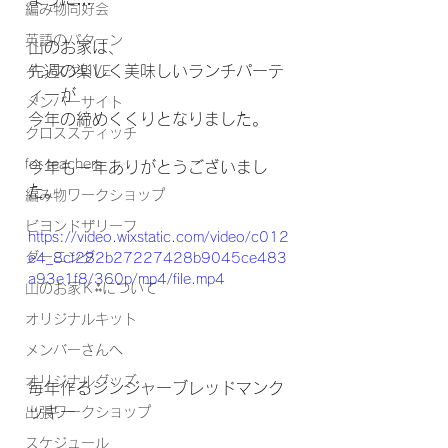
編み物同好会
英語のパターン
山のお家は、
先週の楽しく美味しいランチパーテ
インスタLIVE
ィーが
メンバーサイト
今年の締めくくりとなりました。
クロススティッチ
for teachers
今年も一年ありがとうございまし
た。
編み物ワークショップ
ビヨンドザリーフ
https://video.wixstatic.com/video/c012
ダーニング
e4_8cf282b27227428b9045ce483
a93e1f8/360p/mp4/file.mp4
山のお家Ｋ⁂について
オリジナルキット
メンバーさんへ
オリジナルグッズ
毎年作るジンジャーブレッドマンク
ッキー
出張ワークショップ
スケジュール