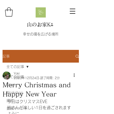
山のお家K⁂
幸せの環を広げる場所
記事
全ての記事
Yoki
全ての記事
2023年12月24日
読了時間: 2分
Merry Christmas and
Shop
Happy New Year
Workshop
規約
今日はクリスマスEVE
皆さんが楽しい1日を過ごされます
音楽イベント
ように…