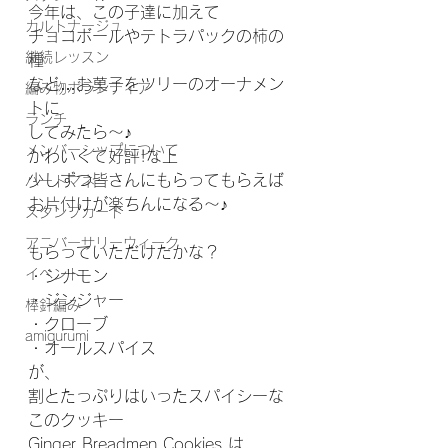
今年は、この子達に加えて
カルトナージュ
チョコボールやテトラパックの柿の
継続レッスン
種
など…お菓子をツリーのオーナメン
編み物ボランティア
トに
ランチ
してみたら〜♪
メンバーシップについて
かわいくて好評!な上
少しずつ皆さんにもらってもらえば
ハートマネー
お片付けが楽ちんになる〜♪
スタンプカード
アニバーサリーウィーク
もらっていただけたかな？
イベント
・シナモン
・ジンジャー
棒針編み
・クローブ
amigurumi
・オールスパイス
が、
割とたっぷりはいったスパイシーな
このクッキー
Ginger Breadmen Cookies は、