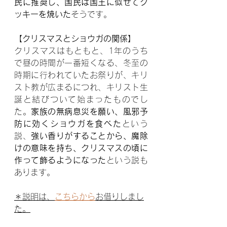
民に推奨し、国民は国王に似せてク
ッキーを焼いた
そうです。
【クリスマスとショウガの関係】
クリスマスはもともと、1年のうち
で昼の時間が一番短くなる、冬至の
時期に行われていたお祭りが、キリ
スト教が広まるにつれ、キリスト生
誕と結びついて始まったものでし
た。
家族の無病息災を願い、風邪予
防に効くショウガを食べた
という
説、
強い香りがすることから、魔除
けの意味を持ち、クリスマスの頃に
作って飾るようになった
という説も
あります。
＊説明は、
こちらから
お借りしまし
た。