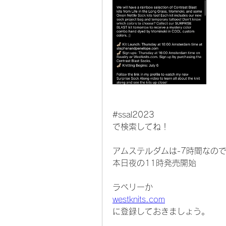
#ssal2023
で検索してね！
アムステルダムは-7時間なの
本日夜の11時発売開始
ラベリーか
westknits.com
に登録しておきましょう。