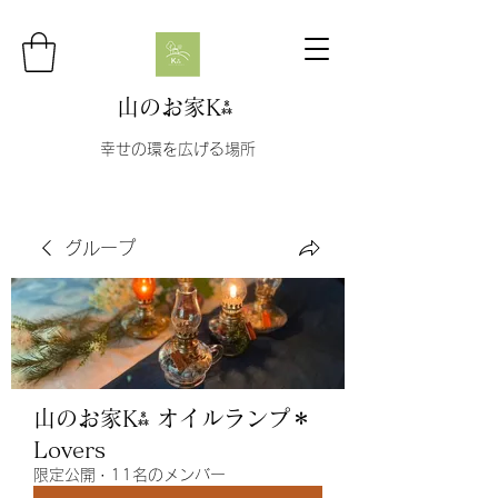
山のお家K⁂
幸せの環を広げる場所
グループ
山のお家K⁂ オイルランプ＊
Lovers
限定公開
·
11名のメンバー