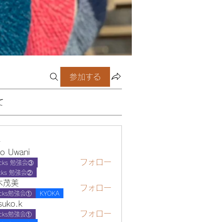
参加する
て
ー
o Uwani
フォロー
cks 勉強会③
wani
cks 勉強会②
木茂美
フォロー
ocks勉強会①
KYOKA
suko.k
フォロー
ocks勉強会①