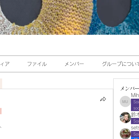
ィア
ファイル
メンバー
グループについ
メンバ
Mih
So
Miho U
so
鈴
S
、
set
S