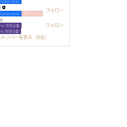
Kyoka socks
i
フォロー
Kyoka socks
猫のサクラ
sa
フォロー
cks 勉強会③
cks 勉強会②
のメンバーを表示（6名）