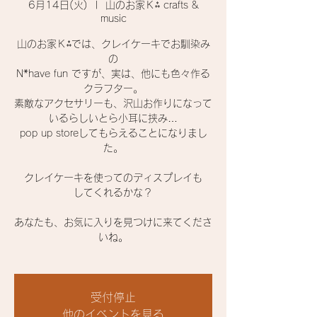
6月14日(火)
  |  
山のお家Ｋ⁂ crafts &
music
山のお家Ｋ⁂では、クレイケーキ でお馴染み
の
N*have fun ですが、実は、他にも色々作る
クラフター。
素敵なアクセサリーも、沢山お作りになって
いるらしいとら小耳に挟み…
pop up storeしてもらえることになりまし
た。
クレイケーキ を使ってのディスプレイも
してくれるかな？
あなたも、お気に入りを見つけに来てくださ
いね。
受付停止
他のイベントを見る