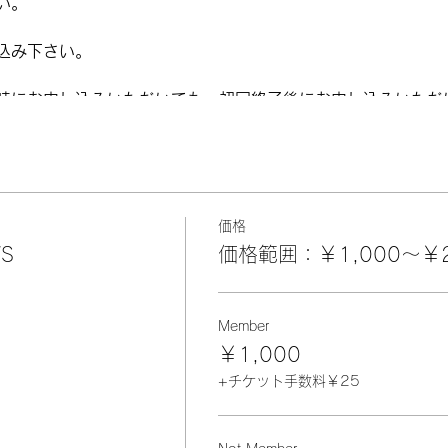
い。
込み下さい。
時にお申し込みいただいても、初回終了後にお申し込みいただ
(2時間)
2時間)
価格
S
価格範囲：￥1,000〜￥2
Member
コツ
￥1,000
色替えテクニック
+チケット手数料￥25
ブを編む