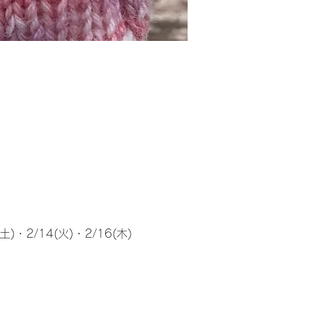
０
土)・2/14(火)・2/16(木)