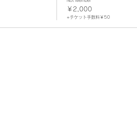
Not Member
ク
￥2,000
(メリヤスはぎ)
+チケット手数料￥50
を同時に編む
m程度の針先
もの
の残り糸など (fingering/中細程度)10g位
下さい。