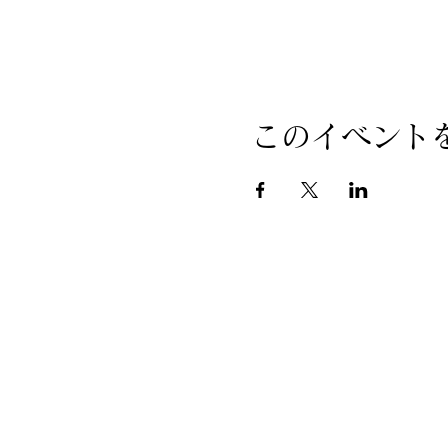
＊目に使うビーズや縫糸、
こちらで用意します。(3体
＊輪針の貸し出し(4名まで
＊輪針お取り寄せも可、ご
このイベント