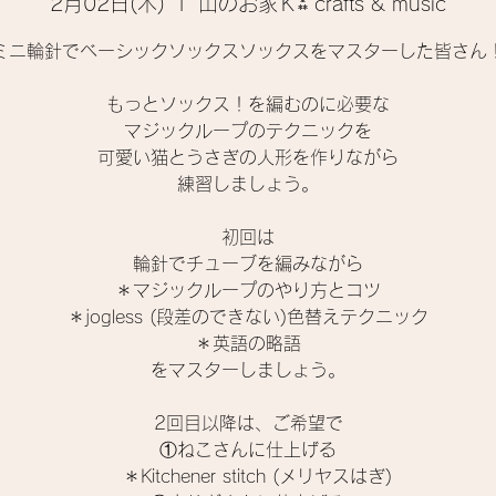
2月02日(木)
  |  
山のお家Ｋ⁂ crafts & music
ミニ輪針でベーシックソックスソックスをマスターした皆さん
もっとソックス！を編むのに必要な
マジックループのテクニックを
可愛い猫とうさぎの人形を作りながら
練習しましょう。
初回は
輪針でチューブを編みながら
＊マジックループのやり方とコツ
＊jogless (段差のできない)色替えテクニック
＊英語の略語
をマスターしましょう。
2回目以降は、ご希望で
①ねこさんに仕上げる
＊Kitchener stitch (メリヤスはぎ)