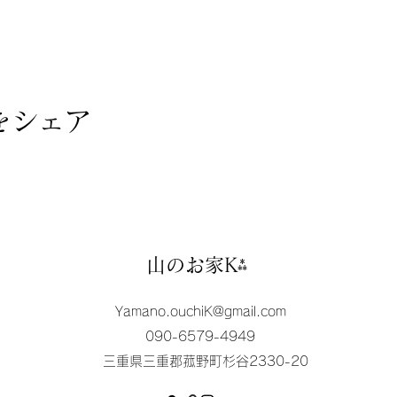
詰め綿は
目以上は有料)
有り・無料)
相談下さい。
をシェア
山のお家K⁂
Yamano.ouchiK@gmail.com
090-6579-4949
三重県三重郡菰野町杉谷2330-20