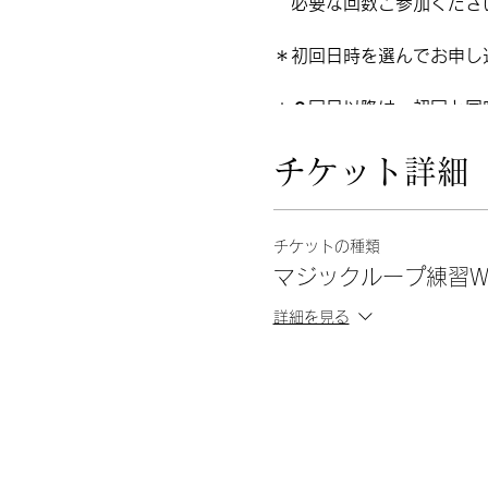
必要な回数ご参加くださ
＊初回日時を選んでお申し
＊２回目以降は、初回と同
【料金】会 員 1000/1枠
チケット詳細
非会員 2000/1枠(
【定員】4名/各枠
チケットの種類
マジックループ練習W
詳細を見る
初回 ねこ、ウサギ共通
・マジックループの練習と
・jogless(段差のない)
・英語の略語
を学びながら輪針でチュー