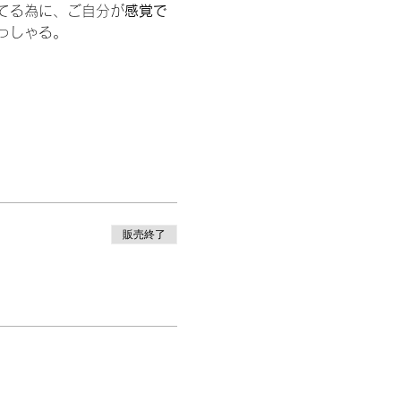
てる為に、ご自分が
感覚で
っしゃる。
販売終了