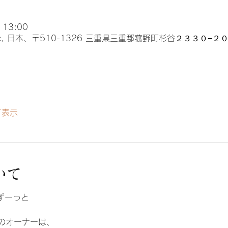
 13:00
music, 日本、〒510-1326 三重県三重郡菰野町杉谷２３３０−２
て表示
いて
らずーっと
のオーナーは、