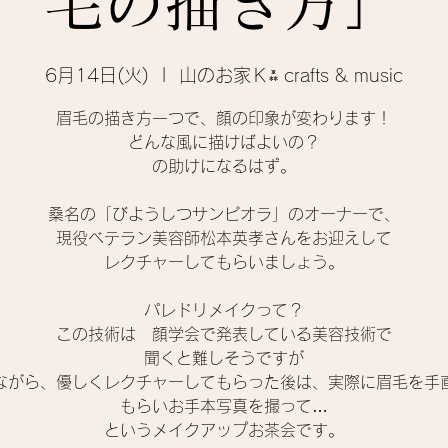
毛の描き方」
6月14日(火)
  |  
山のお家Ｋ⁂ crafts & music
眉毛の描き方一つで、顔の印象が変わります！
どんな風に描けばよいの？
の助けになるはず。
桑名の「びようしつサンピオラ」のオーナーで、
現役ベテラン美容師松本英孝さんをお迎えして
レクチャーしてもらいましょう。
パレドリメイクって？
この技術は 顔学会で発表している美容技術で
聞くと難しそうですが
ながら、優しくレクチャーしてもらった後は、実際に眉毛を手
もらいお手本写真を撮って…
というメイクアップお茶会です。