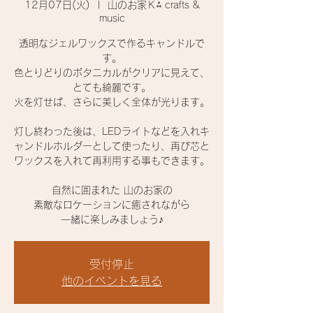
12月07日(火)
  |  
山のお家Ｋ⁂ crafts &
music
透明なジェルワックスで作るキャンドルで
す。
色とりどりのボタニカルがクリアに見えて、
とても綺麗です。
火を灯せば、さらに美しく全体が光ります。
灯し終わった後は、LEDライトなどを入れキ
ャンドルホルダーとして使ったり、再び芯と
ワックスを入れて再利用する事もできます。
自然に囲まれた 山のお家の
素敵なロケーションに癒されながら
一緒に楽しみましょう♪
受付停止
他のイベントを見る