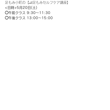
足もみ小町の【🦶足もみセルフケア講座】
<日時>5月20日(土)
◯午前クラス 9:30〜11:30
◯午後クラス 13:00〜15:00
    定員:各クラス3名
講習料：8000yen / 11000yen
さらに表示
このイベントをシェア
山のお家K⁂