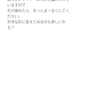
いますので
形が崩れたら、そっとまーるくしてく
ださい。
好きな形に変えてみるのも楽しいか
も？
お好みの金具でお作りしま
す。
1)イヤリング
送料無料
2)ノンホールピアス
3)ピアス、フックタイプ
クーポンコード happy-wakka
4)ピアス、キャッチタイプ
で、お一人様一回送料サービスしま
からお好みのパーツを選んでくださ
す。
い。
ピアスは
どちらもチタンのパーツです。
Mountain house K⁂