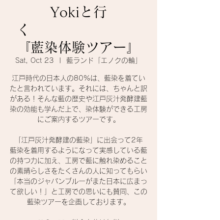
Yokiと行
く
『藍染体験ツアー』
Sat, Oct 23
  |  
藍ランド「エノクの輪」
江戸時代の日本人の80%は、藍染を着てい
たと言われています。それには、ちゃんと訳
がある！そんな藍の歴史や江戸灰汁発酵建藍
染の効能も学んだ上で、染体験ができる工房
にご案内するツアーです。
「江戸灰汁発酵建の藍染」に出会って2年
藍染を着用するようになって実感している藍
の持つ力に加え、工房で藍に触れ染めること
の素晴らしさをたくさんの人に知ってもらい
「本当のジャパンブルーがまた日本に広まっ
て欲しい！」と工房での思いにも賛同、この
藍染ツアーを企画しております。