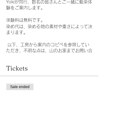
Yokiが同行、数名の皆さんとご一緒に藍染体
験をご案内します。
体験料は無料です。
染め代は、染める物の素材や重さによって決
まります。
以下、工房から案内のコピペを参照してい
ただき、不明な点は、山のお家までお問い合
わせください。
〜〜〜〜〜〜〜〜〜〜〜〜〜〜〜〜〜〜〜〜
Tickets
染め代金 綿、麻などシルク･ウール以外は染
めるもの1グラムにつき50円 糸、シルク･
ウール1グラム100円 大きな生地 1メート
Sale ended
ル×1‥5メートル以上の生地は割増料金 染
Ticket type
めるものは、持ち込み、工房の素材から選
ぶ、のどちらでも結構です。
藍染体験ツアー
持ち込みの場合は、下着･靴下は新品、使用
済み衣類は中性洗剤、柔軟剤を使っていない
Price
ものに限らせて頂きます。
¥0
また素材表記のあるものをご用意下さいま
せ。