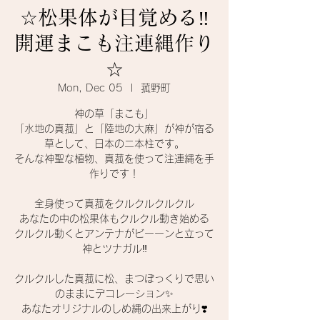
☆松果体が目覚める‼️
開運まこも注連縄作り
☆
Mon, Dec 05
  |  
菰野町
神の草「まこも」
「水地の真菰」と「陸地の大麻」が神が宿る
草として、日本の二本柱です。
そんな神聖な植物、真菰を使って注連縄を手
作りです！
全身使って真菰をクルクルクルクル
あなたの中の松果体もクルクル動き始める
クルクル動くとアンテナがビーーンと立って
神とツナガル‼️
クルクルした真菰に松、まつぼっくりで思い
のままにデコレーション✨
あなたオリジナルのしめ縄の出来上がり❣️