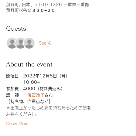
菰野町, 日本、〒510-1326 三重県三重郡
菰野町杉谷２３３０−２０
Guests
See All
About the event
開催日：2022年12月5日（月）
　　　　10:00~
参加費：4000（材料費込み)
講　師：　
儀賀玲子
さん
［持ち物、注意点など］
＊出来上がったしめ縄を持ち帰るための袋を
お持ちください。
Show More