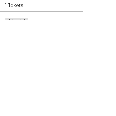
Tickets
Sale ended
Ticket type
野草ワークショップ②松
More info
Price
¥5,000
+¥125 ticket service fee
Share this event