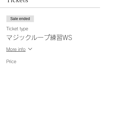
ただいても、初回終了後にお申し込みいただ
いても良いです。
Sale ended
【料金】会 員 1000/1枠(2時間)
非会員 2000/1枠(2時間)
Ticket type
マジックループ練習WS
【定員】4名/各枠
More info
Price
初回 ねこ、ウサギ共通
From ¥1,000 to ¥2,000
・マジックループの練習とコツ
・jogless(段差のない)色替えテクニック
・英語の略語
Member
を学びながら輪針でチューブを編む
¥1,000
2回目以降で学ぶテクニック
+¥25 ticket service fee
⑴ねこ:
Kitchener stitch
(メリヤスはぎ)
I-cord
で尻尾を編む
Not Member
・仕上げ方
¥2,000
⑵ウサギ:
TAAT
で耳2つを同時に編む