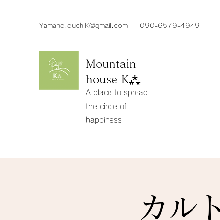
Yamano.ouchiK@gmail.com
090-6579-4949
Mountain
house K⁂
A place to spread
the circle of
happiness
カル