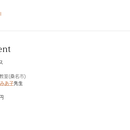
l
ent
ス
認定教室(桑名市)
みあ子
先生
0円　