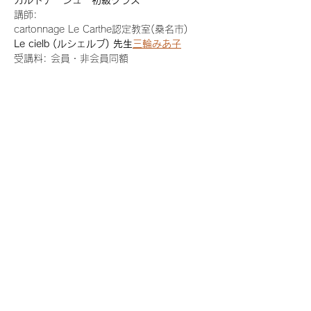
カルトナージュ　初級クラス
講師: 
cartonnage Le Carthe認定教室(桑名市)
Le cielb (ルシェルブ) 
先生
三輪みあ子
受講料: 会員・非会員同額
初回　
体験レッスン 2000円　
Show More
Share this event
Mountain house K⁂
Yamano.ouchiK@gmail.com