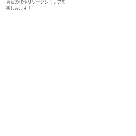
真菰の枕作りワークショップを
楽しみます！
Show More
Share this event
Mountain house K⁂
Yamano.ouchiK@gmail.com
090-6579-4949
2330-20 Sugitani, Komono Town, Mie