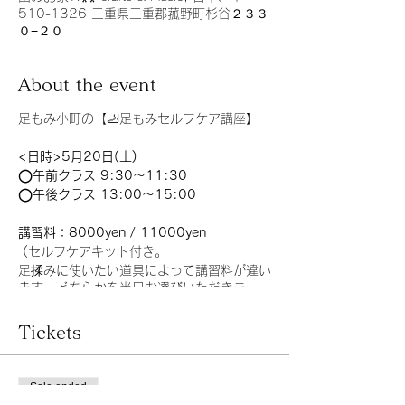
510-1326 三重県三重郡菰野町杉谷２３３
０−２０
About the event
足もみ小町の【🦶足もみセルフケア講座】
<日時>5月20日(土)
◯午前クラス 9:30〜11:30
◯午後クラス 13:00〜15:00
講習料：8000yen / 11000yen
(セルフケアキット付き。
足揉みに使いたい道具によって講習料が違い
ます。どちらかを当日お選びいただきま
す。)
Tickets
自分の健康と家族の健康を守る足もみセルフ
ケア講座！
Sale ended
足をもんで血流をよくすることで