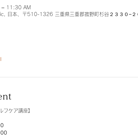
 – 11:30 AM
music, 日本、〒510-1326 三重県三重郡菰野町杉谷２３３０−２
l
ent
セルフケア講座】
0
00