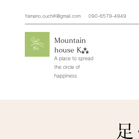
Yamano.ouchiK@gmail.com
090-6579-4949
Mountain
house K⁂
A place to spread
the circle of
happiness
足