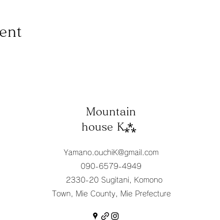
ent
Mountain
house K⁂
Yamano.ouchiK@gmail.com
090-6579-4949
2330-20 Sugitani, Komono
Town, Mie County, Mie Prefecture