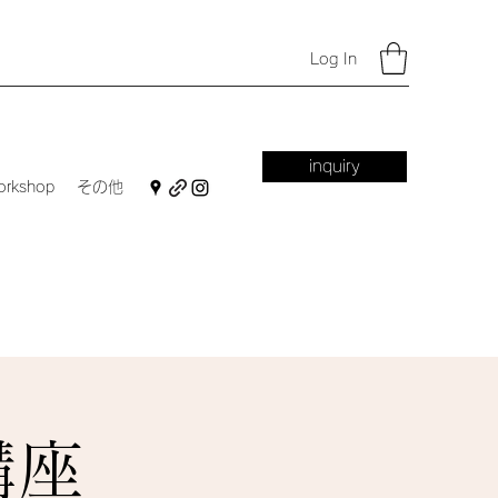
Log In
inquiry
orkshop
その他
講座