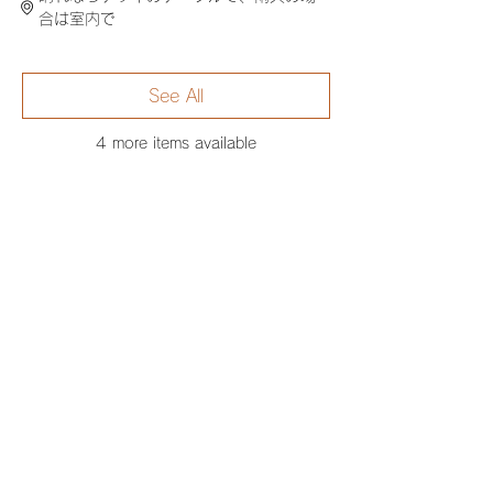
合は室内で
See All
4 more items available
Tickets
Sale ended
Ticket type
編んで染める！ワークショップ
Price
¥5,000