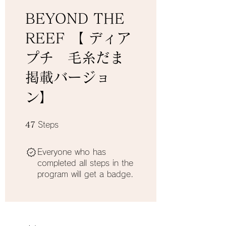
BEYOND THE
REEF 【 ディア
プチ 毛糸だま
掲載バージョ
ン】
47 Steps
47
Steps
Everyone who has
completed all steps in the
program will get a badge.