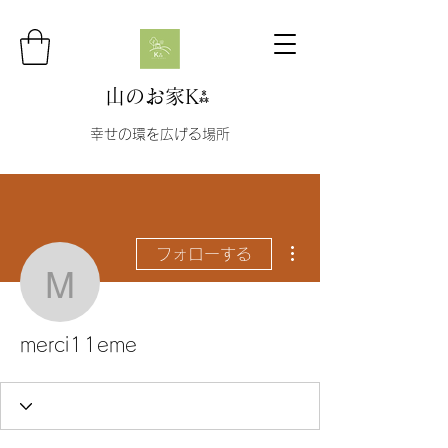
山のお家K⁂
幸せの環を広げる場所
その他
フォローする
merci11eme
merci11eme