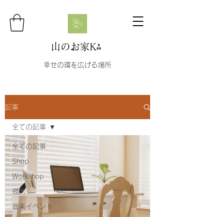
山のお家K⁂
幸せの環を広げる場所
記事
全ての記事
全ての記事
Shop
Workshop
規約
音楽イベント