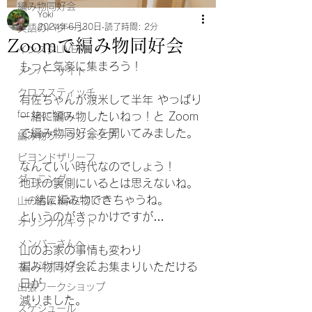
編み物同好会
Yoki
2024年6月30日
読了時間: 2分
英語のパターン
Zoomで編み物同好会
インスタLIVE
もっと気楽に集まろう！ 
メンバーサイト
クロススティッチ
有佐ちゃんが渡米して半年 やっぱり
for teachers
一緒に編み物したいねっ！と Zoom
で編み物同好会を開いてみました。 
編み物ワークショップ
ビヨンドザリーフ
なんていい時代なのでしょう！ 
ダーニング
地球の裏側にいるとは思えないね。
 一緒に編み物できちゃうね。 
山のお家Ｋ⁂について
というのがきっかけですが… 
オリジナルキット
メンバーさんへ
山のお家の事情も変わり 
オリジナルグッズ
編み物同好会にお集まりいただける
日が 
出張ワークショップ
減りました。 
スケジュール