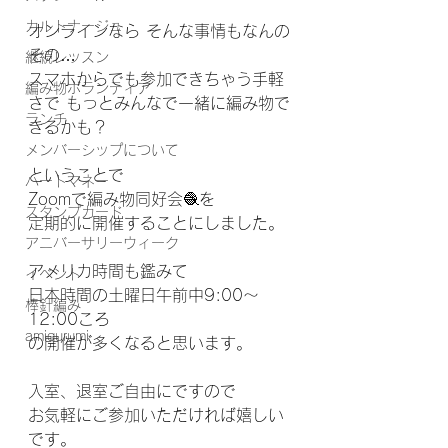
カルトナージュ
オンラインなら そんな事情もなんの
その… 
継続レッスン
スマホからでも参加できちゃう手軽
編み物ボランティア
さで もっとみんなで一緒に編み物で
ランチ
きるかも？
メンバーシップについて
ということで
ハートマネー
Zoomで編み物同好会🧶を
スタンプカード
定期的に開催することにしました。
アニバーサリーウィーク
アメリカ時間も鑑みて
イベント
日本時間の土曜日午前中9:00〜
棒針編み
12:00ころ
amigurumi
の開催が多くなると思います。
入室、退室ご自由にですので
お気軽にご参加いただければ嬉しい
です。