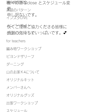
編み物同好会
度々の急なclose とスケジュール変
更
英語のパターン
申し訳ないです。
インスタLIVE
メンバーサイト
快くご理解ご協力くださる皆様に
感謝の気持ちでいっぱいです。💕
クロススティッチ
for teachers
編み物ワークショップ
ビヨンドザリーフ
ダーニング
山のお家Ｋ⁂について
オリジナルキット
メンバーさんへ
オリジナルグッズ
出張ワークショップ
スケジュール