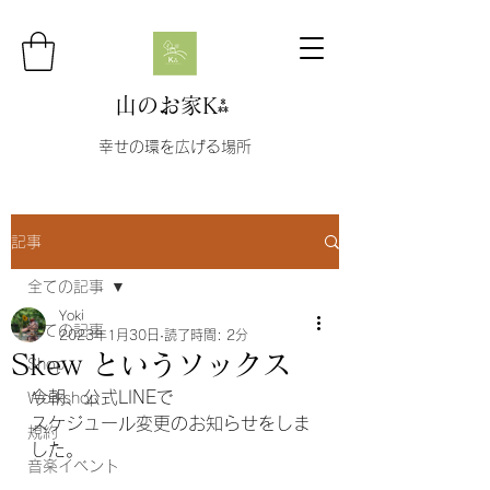
山のお家K⁂
幸せの環を広げる場所
記事
全ての記事
Yoki
全ての記事
2023年1月30日
読了時間: 2分
Skew というソックス
Shop
今朝、公式LINEで
Workshop
スケジュール変更のお知らせをしま
規約
した。
音楽イベント