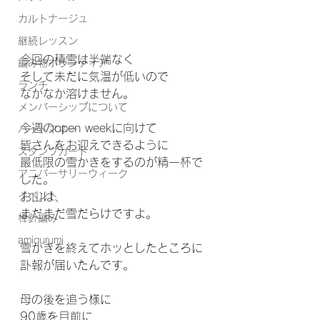
カルトナージュ
継続レッスン
今回の積雪は半端なく
編み物ボランティア
そして未だに気温が低いので
ランチ
なかなか溶けません。
メンバーシップについて
今週のopen weekに向けて
ハートマネー
皆さんをお迎えできるように
スタンプカード
最低限の雪かきをするのが精一杯で
アニバーサリーウィーク
した。
イベント
お山は、
まだまだ雪だらけですよ。
棒針編み
amigurumi
雪かきを終えてホッとしたところに
訃報が届いたんです。
母の後を追う様に
90歳を目前に