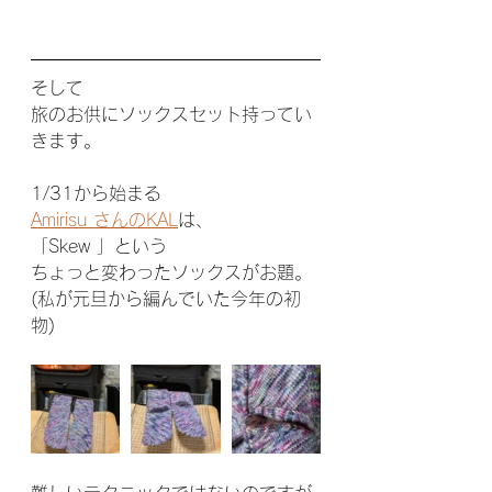
そして
旅のお供にソックスセット持ってい
きます。
1/31から始まる
Amirisu さんのKAL
は、
「Skew 」という
ちょっと変わったソックスがお題。
(私が元旦から編んでいた今年の初
物)