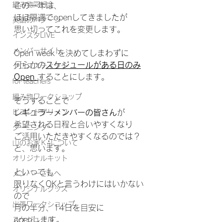
編み物同好会
この一年は、
ほぼ隔週でopenしてきましたが
英語のパターン
思い切ってこれを変更します。
インスタLIVE
メンバーサイト
Open week を決めてしまわずに
何らかの
スケジュールがある日のみ
クロススティッチ
Open 
することにします。
for teachers
編み物ワークショップ
そうすることで
ビヨンドザリーフ
レギュラーメンバーの皆さん
が
希望される日程と合いやすくなり
ダーニング
ご活用いただきやすくなるのでは？
山のお家Ｋ⁂について
と、思います。
オリジナルキット
といっても
メンバーさんへ
限りなくOKと言うわけにはいかない
オリジナルグッズ
ので
出張ワークショップ
月の半分、14日を目安に
openします。
スケジュール