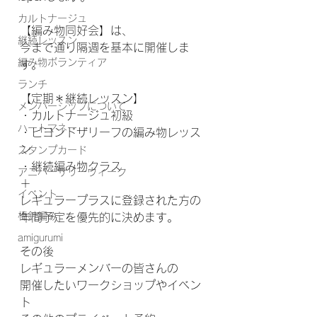
カルトナージュ
【編み物同好会】は、
継続レッスン
今まで通り隔週を基本に開催しま
編み物ボランティア
す。
ランチ
【定期＊継続レッスン】
メンバーシップについて
・カルトナージュ初級
ハートマネー
・ビヨンドザリーフの編み物レッス
ン
スタンプカード
・継続編み物クラス
アニバーサリーウィーク
＋
イベント
レギュラープラスに登録された方の
棒針編み
年間予定を優先的に決めます。
amigurumi
その後
レギュラーメンバーの皆さんの
開催したいワークショップやイベン
ト