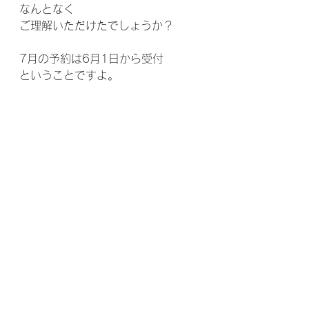
なんとなく
ご理解いただけたでしょうか？
7月の予約は6月1日から受付
ということですよ。
ご不明な点は、ご遠慮なく！
お問い合わせください
山のお家Ｋ⁂について
メンバーさんへ
すべて表示
最新記事