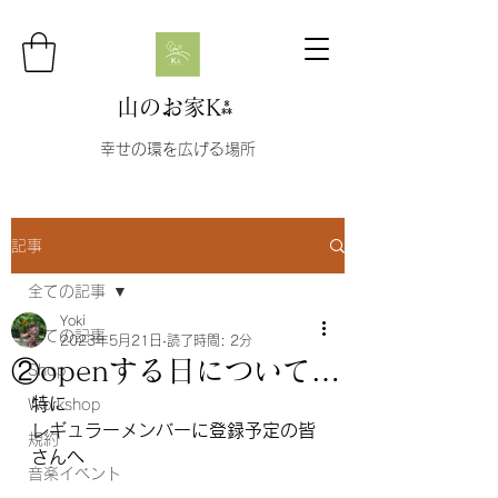
山のお家K⁂
幸せの環を広げる場所
記事
全ての記事
Yoki
全ての記事
2023年5月21日
読了時間: 2分
②openする日について…
Shop
特に
Workshop
レギュラーメンバーに登録予定の皆
規約
さんへ
音楽イベント