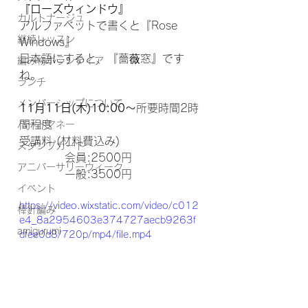
『ローズウィンドウ』
カルトナージュ
アルファベットで書くと『Rose 
継続レッスン
Windows』
日本語にすると、『薔薇窓』です
編み物ボランティア
ね。
ランチ
メンバーシップについて
11月11日(木)10:00〜
所要時間2時
間程度
ハートマネー
受講料 (材料費込み) 
スタンプカード
           会員:2500円 
アニバーサリーウィーク
           一般:3500円
イベント
https://video.wixstatic.com/video/c012
棒針編み
e4_8a2954603e374727aecb9263f
amigurumi
dfee0d8/720p/mp4/file.mp4