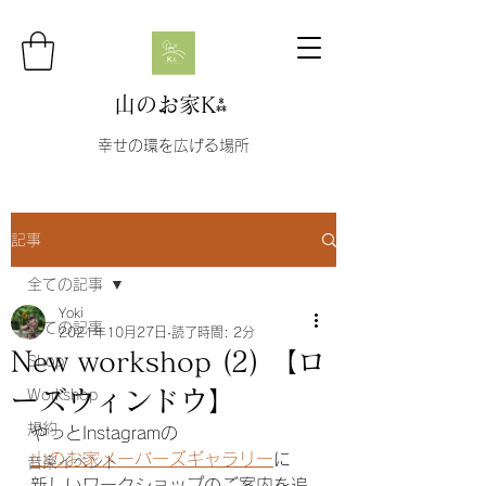
山のお家K⁂
幸せの環を広げる場所
記事
全ての記事
Yoki
全ての記事
2021年10月27日
読了時間: 2分
New workshop (2) 【ロ
Shop
ーズウィンドウ】
Workshop
規約
やっとInstagramの
山のお家メーバーズギャラリー
に
音楽イベント
新しいワークショップのご案内を追