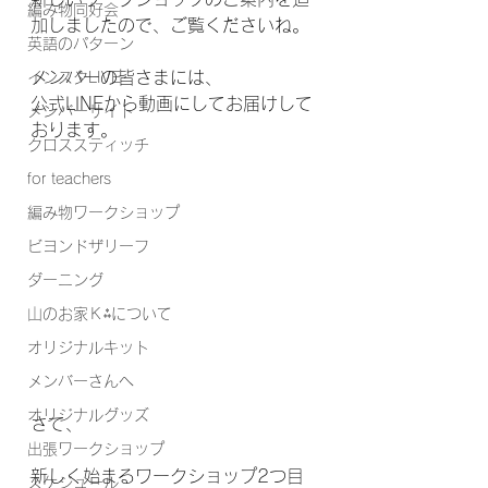
編み物同好会
加しましたので、ご覧くださいね。
英語のパターン
メンバーの皆さまには、
インスタLIVE
公式LINEから動画にしてお届けして
メンバーサイト
おります。
クロススティッチ
for teachers
編み物ワークショップ
ビヨンドザリーフ
ダーニング
山のお家Ｋ⁂について
オリジナルキット
メンバーさんへ
オリジナルグッズ
さて、
出張ワークショップ
新しく始まるワークショップ2つ目
スケジュール