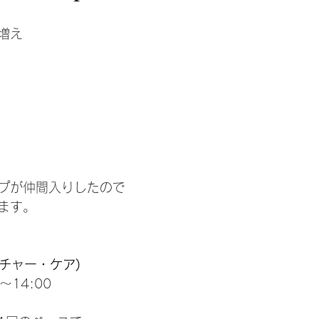
ナルキット
メンバーさんへ
オリジナルグッズ
出張ワー
増え
継続レッスン
編み物ボランティア
ランチ
メン
アニバーサリーウィーク
イベント
棒針編み
ami
プが仲間入りしたので
ます。
(ネイチャー・ケア)
0〜14:00