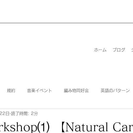
ホーム
ブログ
規約
音楽イベント
編み物同好会
英語のパターン
22日
読了時間: 2分
ッチ
for teachers
編み物ワークショップ
ビヨンドザリ
rkshop⑴ 【Natural Ca