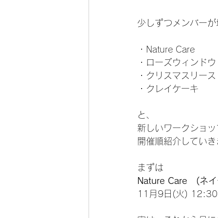
山のお家Ｋ⁂について
オリジ
少しずつメンバーが
スケジュール
カルトナージュ
・Nature Care
・ローズウィンドウ﻿
・クリスマスリース
ハートマネー
スタンプカード
・クレイケーキ
と、
新しいワークショッ
開催順紹介していき
まずは
Nature Care   
11月9日(火) 12:3