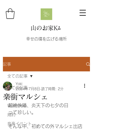
山のお家K⁂
幸せの環を広げる場所
記事
全ての記事
Yoki
全ての記事
2024年7月8日
読了時間: 2分
楽街マルシェ
Shop
超絶快晴、炎天下の七夕の日
Workshop
って珍しい。
規約
音楽イベント
そんな中、初めての外マルシェ出店