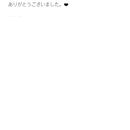
ありがとうございました。❤️
ほんと
暑い暑い1日でした…
すべて表示
最新記事