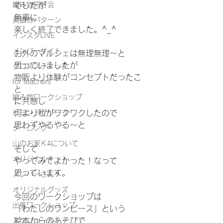
編み物同好会
でしたが
無事に
英語のパターン
楽しく終了できました。^_^
インスタLIVE
メンバーサイト
お外のマルシェは無理無理〜と
思っていましたが
クロススティッチ
物販より体験がコンセプトだったこ
for teachers
と
編み物ワークショップ
に共感し
ビヨンドザリーフ
何より私がワクワクしたので
思わずやるやる〜と
ダーニング
山のお家Ｋ⁂について
そして
オリジナルキット
やってみてよかった！なって
思っています。
メンバーさんへ
オリジナルグッズ
今回のワークショップは
出張ワークショップ
「わたしのワンピース」という
絵本からのあそびで
スケジュール