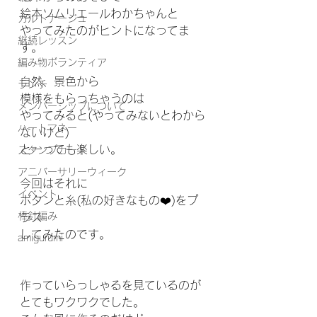
絵本ソムリエールわかちゃんと
カルトナージュ
やってみたのがヒントになってま
継続レッスン
す。
編み物ボランティア
自然、景色から
ランチ
模様をもらっちゃうのは
メンバーシップについて
やってみると(やってみないとわから
ハートマネー
ないけど)
とーっても楽しい。
スタンプカード
アニバーサリーウィーク
今回はそれに
イベント
ボタンと糸(私の好きなもの❤️)をプ
棒針編み
ラス
してみたのです。
amigurumi
作っていらっしゃるを見ているのが
とてもワクワクでした。