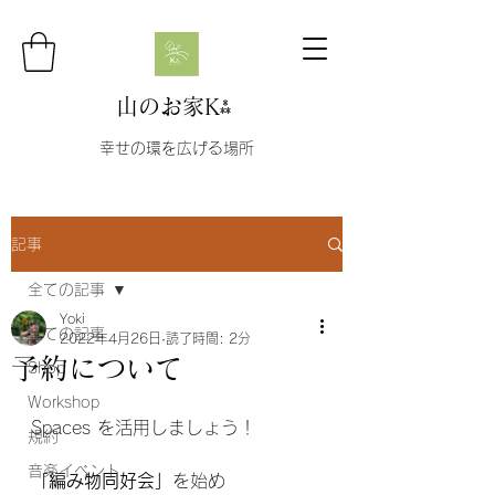
山のお家K⁂
幸せの環を広げる場所
記事
全ての記事
Yoki
全ての記事
2022年4月26日
読了時間: 2分
予約について
Shop
Workshop
Spaces を活用しましょう！
規約
音楽イベント
「編み物同好会」
を始め