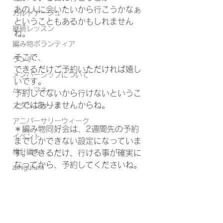
あの人に会いたいから行こうかなぁ
カルトナージュ
ということもあるかもしれません
継続レッスン
ね。
編み物ボランティア
そこで、
ランチ
できるだけご予約いただければ嬉し
メンバーシップについて
いです。
ハートマネー
予約してないから行けないというこ
とではありませんからね。
スタンプカード
アニバーサリーウィーク
＊編み物同好会は、2週間先の予約
イベント
までしかできない設定になっていま
棒針編み
す。できるだけ、行ける事が確実に
なってから、予約してくださいね。
amigurumi