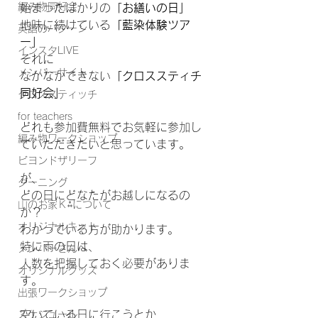
編み物同好会
始まったばかりの
「お繕いの日」
地味に続けている
「藍染体験ツア
英語のパターン
ー」
インスタLIVE
それに
メンバーサイト
なかなかできない
「クロススティチ
同好会」
クロススティッチ
for teachers
どれも参加費無料でお気軽に参加し
編み物ワークショップ
ていただきたいと思っています。
ビヨンドザリーフ
が、
ダーニング
どの日にどなたがお越しになるの
山のお家Ｋ⁂について
か？
オリジナルキット
わかっている方が助かります。
特に雨の日は、
メンバーさんへ
人数を把握しておく必要がありま
オリジナルグッズ
す。
出張ワークショップ
空いている日に行こうとか
スケジュール