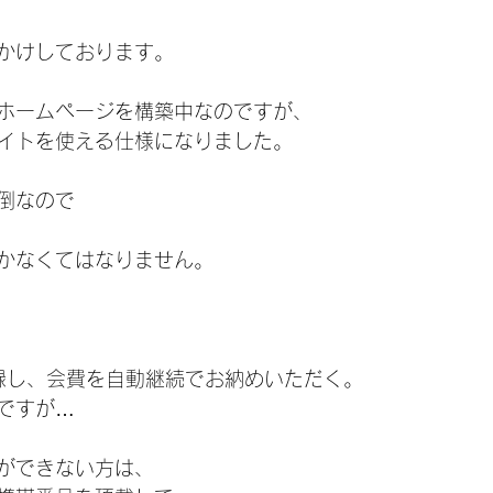
ナルキット
メンバーさんへ
オリジナルグッズ
出張ワー
かけしております。
継続レッスン
編み物ボランティア
ランチ
メン
ホームページを構築中なのですが、
イトを使える仕様になりました。
アニバーサリーウィーク
イベント
棒針編み
ami
倒なので
かなくてはなりません。
登録し、会費を自動継続でお納めいただく。
ですが…
で①ができない方は、