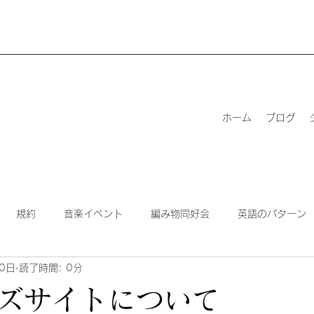
ホーム
ブログ
規約
音楽イベント
編み物同好会
英語のパターン
0日
読了時間: 0分
ッチ
for teachers
編み物ワークショップ
ビヨンドザリ
ズサイトについて