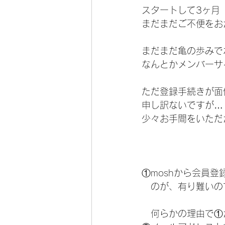
山のお家Ｋ⁂について
オリジ
スタートして3ヶ月
まだまだご不便をお
スケジュール
カルトナージュ
まだまだ亀の歩みで
なんとかメンバーサ
ハートマネー
スタンプカード
ただ登録手続きが面
申し訳ないですが…
少々お手間をいただ
①moshから会員
　のが、有り難いの
   何らかの理由