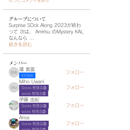
もっとコメントを表示
グループについて
Surprise SOck Along 2023が終わ
って 次は、 Amirisu のMystery KAL
なんなら
...
続きを読む
メンバー
環 奥富
フォロー
環 奥富
KYOKA
Miho Uwani
フォロー
Socks 勉強会③
Miho Uwani
socks 勉強会②
伊藤 由紀
フォロー
Socks 勉強会③
socks 勉強会②
Arisa
フォロー
Socks 勉強会③
socks 勉強会②