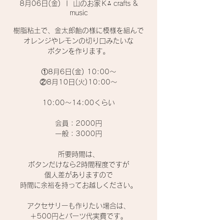
8月06日(金)
  |  
山のお家Ｋ⁂ crafts &
music
樹脂粘土で、金太郎飴の様に模様を組んで
オレンジやレモンの切り口みたいな
ボタンを作ります。
①8月6日(金) 10:00〜
②8月10日(火)10:00〜
10:00〜14:00くらい
会員：2000円
一般：3000円
所要時間は、
ボタンだけなら2時間程度ですが
個人差がありますので
時間に余裕を持ってお越しください。
アクセサリーも作りたい場合は、
＋500円とパーツ代実費です。