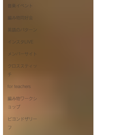
音楽イベント
編み物同好会
英語のパターン
インスタLIVE
メンバーサイト
クロススティッ
チ
for teachers
編み物ワークシ
ョップ
ビヨンドザリー
フ