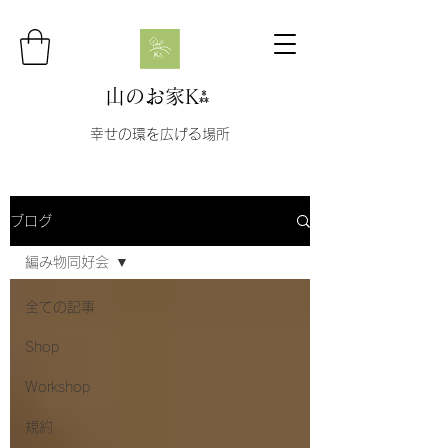
山のお家K⁂
幸せの環を広げる場所
ブログ
編み物同好会
全ての記事
Shop
Workshop
規約